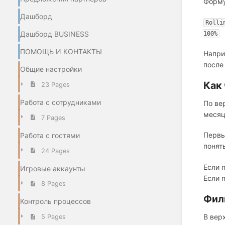
Форму
Дашборд
Rolli
Дашборд BUSINESS
100%
ПОМОЩЬ И КОНТАКТЫ
Напри
после 
Общие настройки
Как
23 Pages
Работа с сотрудниками
По ве
месяц
7 Pages
Первы
Работа с гостями
понят
24 Pages
Если 
Игровые аккаунты
Если 
8 Pages
Фил
Контроль процессов
В вер
5 Pages