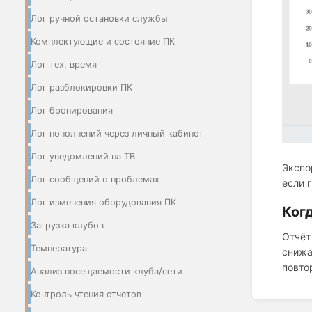
Лог ручной остановки службы
Комплектующие и состояние ПК
Лог тех. время
Лог разблокировки ПК
Лог бронирования
Лог пополнений через личный кабинет
Лог уведомлений на ТВ
Экспо
Лог сообщений о проблемах
если 
Лог изменения оборудования ПК
Ког
Загрузка клубов
Отчёт
Температура
снижа
повто
Анализ посещаемости клуба/сети
Контроль чтения отчетов
Enter
section