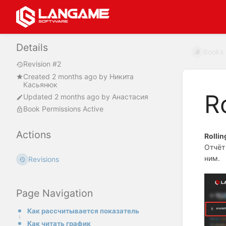
Details
Books
Revision #2
Created
2 months ago
by
Никита
Касьянюк
R
Updated
2 months ago
by
Анастасия
Book Permissions Active
Actions
Rollin
Отчёт
ним.
Revisions
Page Navigation
Как рассчитывается показатель
Как читать график