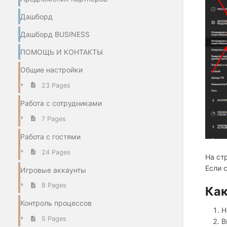
Дашборд
Дашборд BUSINESS
ПОМОЩЬ И КОНТАКТЫ
Общие настройки
23 Pages
Работа с сотрудниками
7 Pages
Работа с гостями
24 Pages
На ст
Если 
Игровые аккаунты
8 Pages
Как
Контроль процессов
Н
5 Pages
В