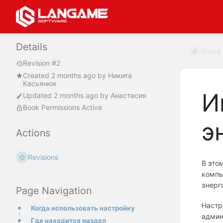
Details
Books
Revision #2
Created
2 months ago
by
Никита
Касьянюк
И
Updated
2 months ago
by
Анастасия
Book Permissions Active
э
Actions
Revisions
В это
компь
энерг
Page Navigation
Настр
Когда использовать настройку
админ
Где находится раздел