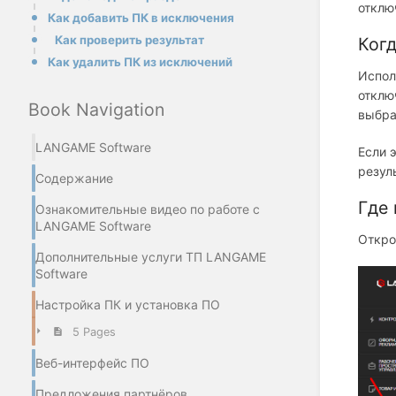
отклю
Как добавить ПК в исключения
Как проверить результат
Когд
Как удалить ПК из исключений
Испол
отклю
Book Navigation
выбра
LANGAME Software
Если 
резул
Содержание
Где 
Ознакомительные видео по работе с
LANGAME Software
Откро
Дополнительные услуги ТП LANGAME
Software
Настройка ПК и установка ПО
5 Pages
Веб-интерфейс ПО
Предложения партнёров