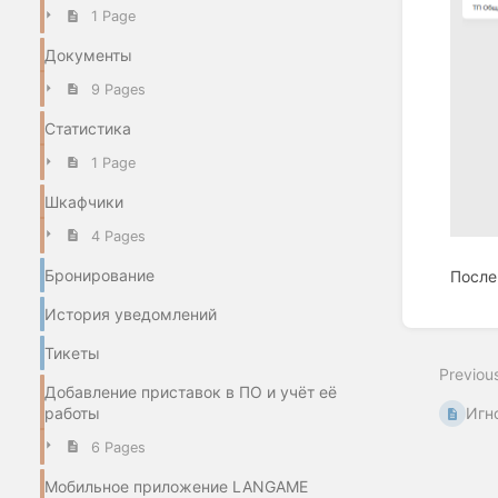
1 Page
Документы
9 Pages
Статистика
1 Page
Шкафчики
4 Pages
Бронирование
После
История уведомлений
Enter
section
Тикеты
select
Previou
mode
Добавление приставок в ПО и учёт её
работы
Игн
6 Pages
Мобильное приложение LANGAME