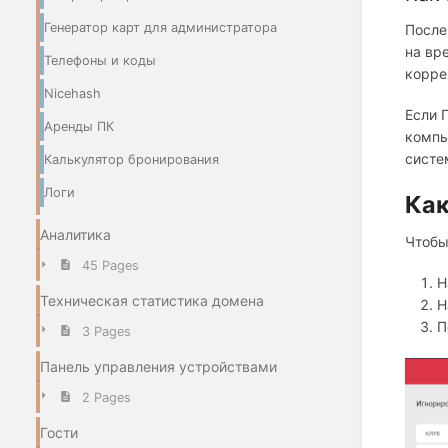
Генератор карт для администратора
После
на вр
Телефоны и коды
корре
Nicehash
Если 
Аренды ПК
компь
систе
Калькулятор бронирования
Логи
Как
Аналитика
Чтобы
45 Pages
Н
Техническая статистика домена
Н
П
3 Pages
Панель управления устройствами
2 Pages
Гости