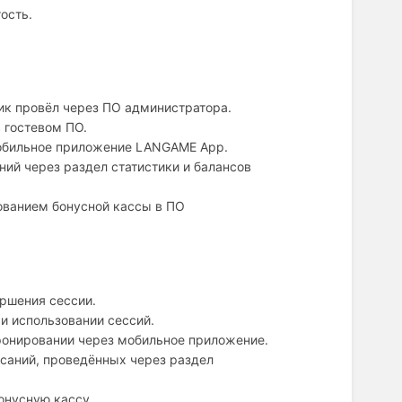
гость.
ик провёл через ПО администратора.
 гостевом ПО.
мобильное приложение LANGAME App.
ний через раздел статистики и балансов
ованием бонусной кассы в ПО
ершения сессии.
ри использовании сессий.
ронировании через мобильное приложение.
исаний, проведённых через раздел
онусную кассу.