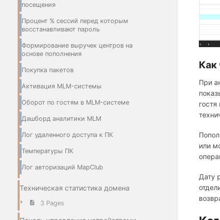
посещения
Процент % сессий перед которым
восстанавливают пароль
Формирование выручек центров на
основе пополнения
Как
Покупка пакетов
При а
Активация MLM-системы
показ
Оборот по гостям в MLM-системе
гостя
техни
Дашборд аналитики MLM
Попол
Лог удаленного доступа к ПК
или м
Температуры ПК
опера
Лог авторизаций MapClub
Дату 
отдел
Техническая статистика домена
возвр
3 Pages