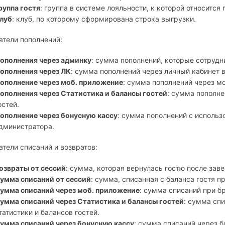
руппа гостя
: группа в системе лояльности, к которой относится 
луб
: клуб, по которому сформирована строка выгрузки.
атели пополнений:
ополнения через админку
: сумма пополнений, которые сотрудн
ополнения через ЛК
: сумма пополнений через личный кабинет в
ополнение через моб. приложение
: сумма пополнений через 
ополнения через Статистика и балансы гостей
: сумма пополне
остей.
ополнение через бонусную кассу
: сумма пополнений с использ
дминистратора.
атели списаний и возвратов:
озвраты от сессий
: сумма, которая вернулась гостю после зав
умма списаний от сессий
: сумма, списанная с баланса гостя п
умма списаний через моб. приложение
: сумма списаний при б
умма списаний через Статистика и балансы гостей
: сумма сп
татистики и балансов гостей.
умма списаний через бонусную кассу
: сумма списаний через б