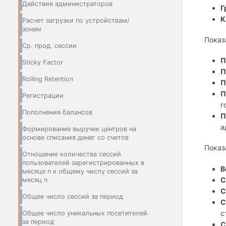
Действия администраторов
Г
К
Расчет загрузки по устройствам/
зонам
Показ
Ср. прод. сессии
П
Sticky Factor
П
Rolling Retention
П
П
Регистрации
г
Пополнения балансов
П
а
Формирование выручек центров на
основе списания денег со счетов
Показ
Отношение количества сессий
пользователей зарегистрированных в
В
месяце n к общему числу сессий за
С
месяц n
С
Общее число сессий за период
С
с
Общее число уникальных посетителей
за период
С