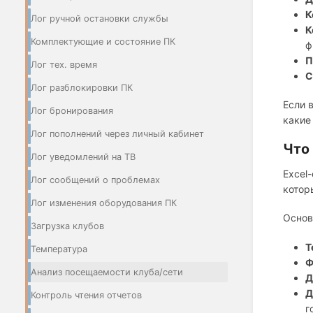
К
Лог ручной остановки службы
К
Комплектующие и состояние ПК
ф
П
Лог тех. время
С
Лог разблокировки ПК
Если 
Лог бронирования
какие
Лог пополнений через личный кабинет
Что
Лог уведомлений на ТВ
Excel
Лог сообщений о проблемах
котор
Лог изменения оборудования ПК
Основ
Загрузка клубов
Т
Температура
Ф
Анализ посещаемости клуба/сети
Д
Д
Контроль чтения отчетов
г