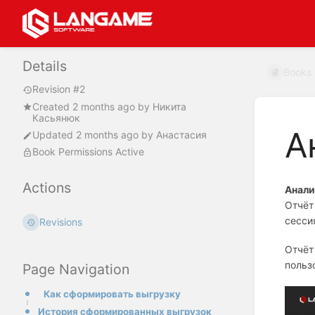
Details
Books
Revision #2
Created
2 months ago
by
Никита
Касьянюк
А
Updated
2 months ago
by
Анастасия
Book Permissions Active
Actions
Анали
Отчёт
сесси
Revisions
Отчёт
польз
Page Navigation
Как сформировать выгрузку
История сформированных выгрузок