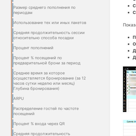
С
Размер среднего пополнения по
С
периодам
Использование тех или иных пакетов
Показ
Средняя продолжительность сессии
П
относительно способа посадки
О
Процент пополнений
Д
Д
Процент % посещений по
предварительной брони за период
Среднее время за которое
осуществляется бронирование (за 12
часов сутки неделю или месяц)
Глубина бронирования)
ARPU
Распределение гостей по частоте
посещений
Процент % входа через QR
Средняя продолжительность