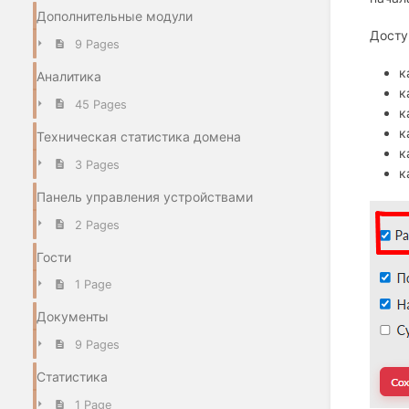
Дополнительные модули
Досту
9 Pages
к
Аналитика
к
45 Pages
к
к
Техническая статистика домена
к
3 Pages
к
Панель управления устройствами
2 Pages
Гости
1 Page
Документы
9 Pages
Статистика
1 Page