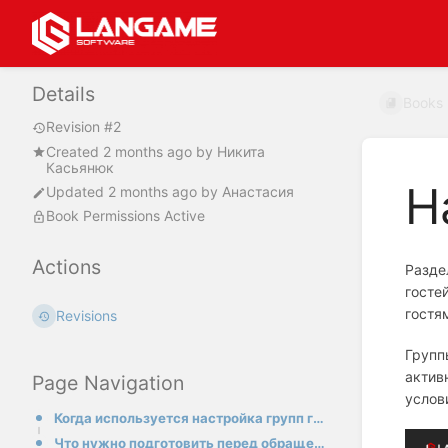
Details
Books
Revision #2
Created
2 months ago
by
Никита
Касьянюк
Н
Updated
2 months ago
by
Анастасия
Book Permissions Active
Actions
Разд
госте
гостя
Revisions
Групп
актив
Page Navigation
услов
Когда используется настройка групп гостей
Что нужно подготовить перед обращением в техническую поддержку