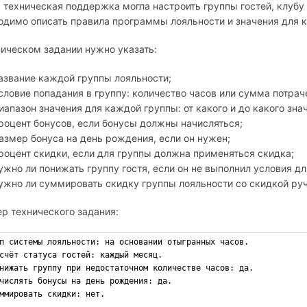
 техническая поддержка могла настроить группы гостей, клубу 
одимо описать правила программы лояльности и значения для 
ническом задании нужно указать:
азвание каждой группы лояльности;
словие попадания в группу: количество часов или сумма потрач
иапазон значения для каждой группы: от какого и до какого зна
роцент бонусов, если бонусы должны начисляться;
азмер бонуса на день рождения, если он нужен;
роцент скидки, если для группы должна применяться скидка;
ужно ли понижать группу гостя, если он не выполнил условия д
ужно ли суммировать скидку группы лояльности со скидкой руч
р технического задания:
п системы лояльности: на основании отыгранных часов.
счёт статуса гостей: каждый месяц.
нижать группу при недостаточном количестве часов: да.
числять бонусы на день рождения: да.
ммировать скидки: нет.