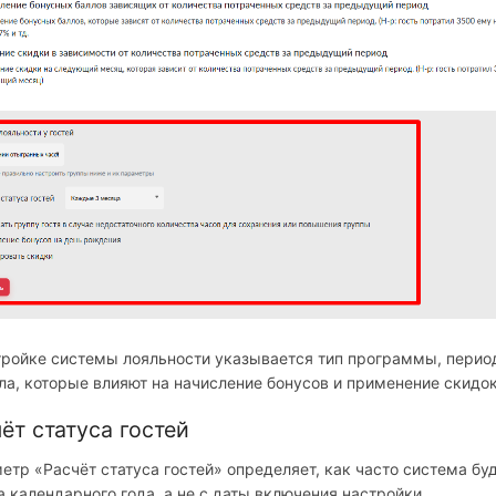
тройке системы лояльности указывается тип программы, перио
ла, которые влияют на начисление бонусов и применение скидок
ёт статуса гостей
етр «Расчёт статуса гостей» определяет, как часто система буд
а календарного года, а не с даты включения настройки.