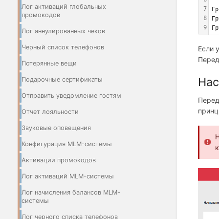
Лог активаций глобальных
7
Гр
промокодов
8
Гр
9
Гр
Лог аннулированных чеков
Черный список телефонов
Если 
Перед
Потерянные вещи
Нас
Подарочные сертификаты
Отправить уведомление гостям
Перед
принц
Отчет лояльности
Звуковые оповещения
Н
Конфигурация MLM-системы
к
Активации промокодов
Лог активаций MLM-системы
Лог начисления балансов MLM-
системы
Лог черного списка телефонов