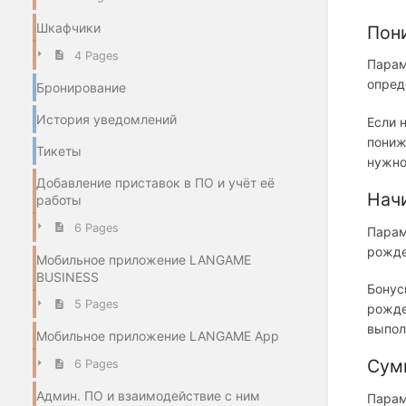
Шкафчики
Пон
4 Pages
Парам
опред
Бронирование
История уведомлений
Если 
пониж
Тикеты
нужно
Добавление приставок в ПО и учёт её
Нач
работы
6 Pages
Парам
рожде
Мобильное приложение LANGAME
BUSINESS
Бонус
5 Pages
рожде
выпол
Мобильное приложение LANGAME App
Сум
6 Pages
Админ. ПО и взаимодействие с ним
Парам