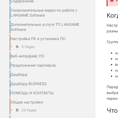
Н
Содержание
Ознакомительные видео по работе с
Ког
LANGAME Software
Дополнительные услуги ТП LANGAME
Настр
Software
разны
Настройка ПК и установка ПО
Групп
5 Pages
н
Веб-интерфейс ПО
н
в
Предложения партнёров
н
Дашборд
н
Дашборд BUSINESS
Перед
выбра
ПОМОЩЬ И КОНТАКТЫ
перех
Общие настройки
Что
23 Pages