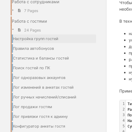
Работа с сотрудниками
Чтобы
необх
7 Pages
Работа с гостями
В тех
24 Pages
н
Настройка групп гостей
у
д
Правила автобонусов
п
Статистика и балансы гостей
р
п
Поиск гостей по ПК
н
Лог одноразовых аккаунтов
н
Лог изменений в анкетах гостей
Приме
Лог ручных начислений/списаний
1
Ти
Лог продажи гостям
2
Ра
3
По
Лог привязки гостя к админу
4
На
5
Конфигуратор анкеты гостя
Су
6