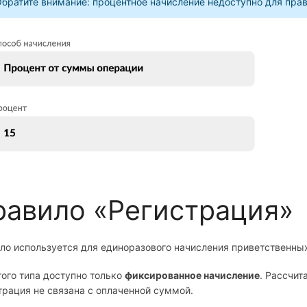
братите внимание: процентное начисление недоступно для пра
равило «Регистрация»
ло используется для единоразового начисления приветственных
того типа доступно только
фиксированное начисление
. Рассчит
трация не связана с оплаченной суммой.