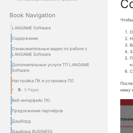
С
Book Navigation
Чтобы
LANGAME Software
О
Содержание
Н
В
Ознакомительные видео по работе с
З
LANGAME Software
П
к
Дополнительные услуги ТП LANGAME
Software
С
Настройка ПК и установка ПО
После
нему 
5 Pages
Веб-интерфейс ПО
Предложения партнёров
Дашборд
Дашборд BUSINESS