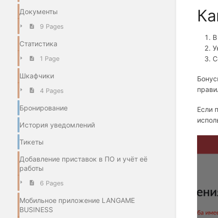
Ка
Документы
9 Pages
В
Статистика
У
С
1 Page
Шкафчики
Бонус
прави
4 Pages
Бронирование
Если 
испол
История уведомлений
Тикеты
Добавление приставок в ПО и учёт её
работы
6 Pages
Мобильное приложение LANGAME
BUSINESS