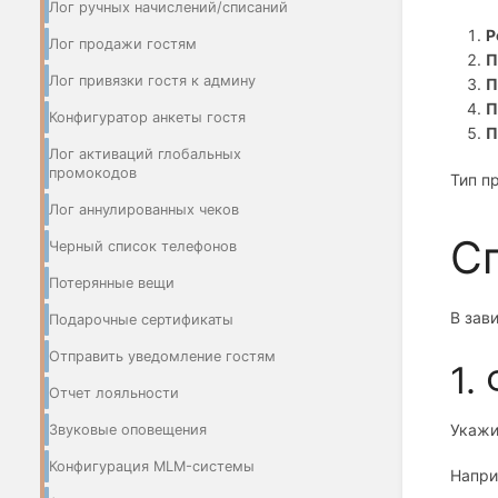
Лог ручных начислений/списаний
Р
Лог продажи гостям
П
Лог привязки гостя к админу
П
П
Конфигуратор анкеты гостя
П
Лог активаций глобальных
промокодов
Тип п
Лог аннулированных чеков
С
Черный список телефонов
Потерянные вещи
В зав
Подарочные сертификаты
Отправить уведомление гостям
1.
Отчет лояльности
Укажи
Звуковые оповещения
Конфигурация MLM-системы
Напри