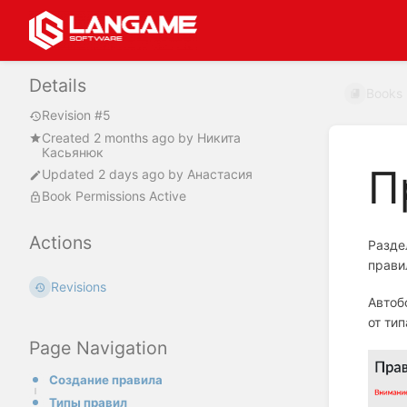
Details
Books
Revision #5
Created
2 months ago
by
Никита
Касьянюк
П
Updated
2 days ago
by
Анастасия
Book Permissions Active
Actions
Разд
прави
Revisions
Автоб
от ти
Page Navigation
Создание правила
Типы правил