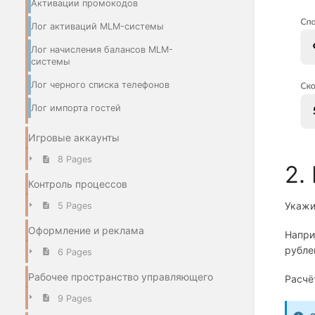
Активации промокодов
Лог активаций MLM-системы
Лог начисления балансов MLM-
системы
Лог черного списка телефонов
Лог импорта гостей
Игровые аккаунты
8 Pages
2.
Контроль процессов
Укажи
5 Pages
Оформление и реклама
Напри
рубле
6 Pages
Рабочее пространство управляющего
Расчё
9 Pages