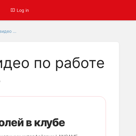
Log in
идео ...
део по работе
e
олей в клубе