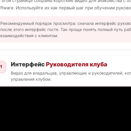
 этой странице собраны короткие видео для знакомства с
ftware. Используйте их как первый шаг при обучении руково
Рекомендуемый порядок просмотра: сначала интерфейс руково
после этого интерфейс гостя. Так проще понять полный путь ра
взаимодействия с клиентом.
Интерфейс
Руководителя клуба
1
Видео для владельцев, управляющих и руководителей, к
управления клубом.