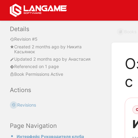
Details
Books
Revision #5
Created
2 months ago
by
Никита
Касьянюк
О
Updated
2 months ago
by
Анастасия
Referenced on 1 page
Book Permissions Active
с
Actions
Revisions
Page Navigation
Интерфейс Руководителя клуба