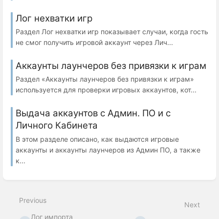
Лог нехватки игр
Раздел Лог нехватки игр показывает случаи, когда гость
не смог получить игровой аккаунт через Лич...
Аккаунты лаунчеров без привязки к играм
Раздел «Аккаунты лаунчеров без привязки к играм»
используется для проверки игровых аккаунтов, кот...
Выдача аккаунтов с Админ. ПО и с
Личного Кабинета
В этом разделе описано, как выдаются игровые
аккаунты и аккаунты лаунчеров из Админ ПО, а также
к...
Previous
Next
Лог импорта